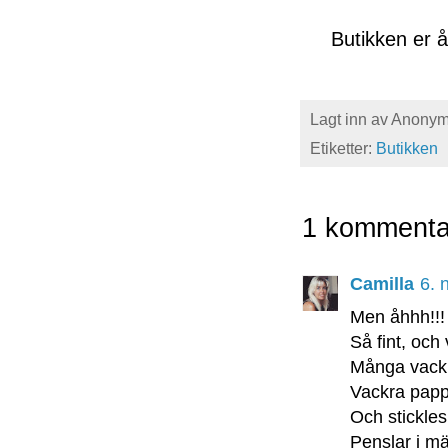
Butikken er åp
Lagt inn av
Anony
Etiketter:
Butikken
1 kommenta
Camilla
6. 
Men åhhh!!!
Så fint, och
Många vackr
Vackra papp
Och stickle
Penslar i m