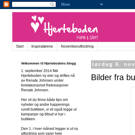
Start
Inspiratørene
Novemberutfordring
Velkommen til Hjertebodens blogg
lørdag 6. no
1. september 2014 fikk
Bilder fra b
Hjerteboden ny eier og driftes nå
av Renate Johnsen under
foretaksnavnet Rekreasjoner
Renate Johnsen.
Her vil du finne både tips om
nyheter og andre happenings
rundt butikken, vi vil også legge ut
kampanjer og tilbud vi har i
butikken.
Den 1. i hver måned legger vi ut ny
utfordring som varer hele