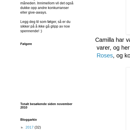
måneden. Innimellom vil det også
dukke opp andre konkurranser
eller give-aways.
Legg deg til som følger, så er du
sikker på å ikke gå glipp av noe
spennende! :)
Camilla har væ
Følgere
varer, og he
Roses
, og k
Totalt besøkende siden november
2010
Bloggarkiv
►
2017
(32)