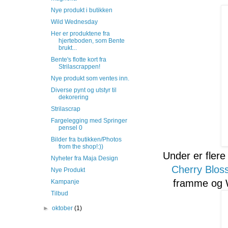
Nye produkt i butikken
Wild Wednesday
Her er produktene fra
hjerteboden, som Bente
brukt...
Bente's flotte kort fra
Strilascrappen!
Nye produkt som ventes inn.
Diverse pynt og utstyr til
dekorering
Strilascrap
Fargelegging med Springer
pensel 0
Bilder fra butikken/Photos
from the shop!:))
Under er flere
Nyheter fra Maja Design
Cherry Blo
Nye Produkt
framme og Wh
Kampanje
Tilbud
►
oktober
(1)